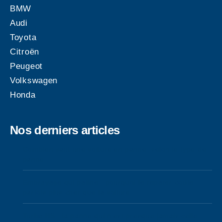
BMW
Audi
Toyota
Citroën
Peugeot
Volkswagen
Honda
Nos derniers articles
Combien vaut une voiture en panne, selon le type de
panne
Embrayage qui patine : pourquoi le réparer coûte
parfois plus cher que la voiture
Turbo HS : la panne qui n’est presque jamais celle