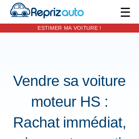
M
ESTIMER MA VOITURE !
Skip
to
EXPAND
content
DROPDO
Vendre sa voiture
moteur HS :
Rachat immédiat,