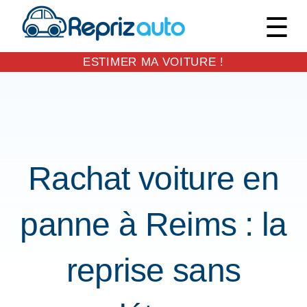
M
ESTIMER MA VOITURE !
Skip
to
EXPAND
content
DROPDO
Rachat voiture en
panne à Reims : la
reprise sans