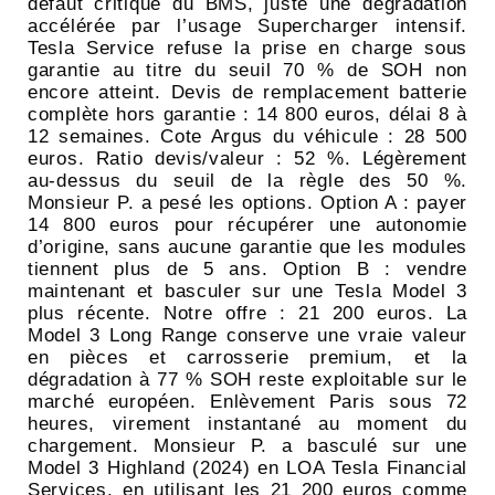
défaut critique du BMS, juste une dégradation
accélérée par l’usage Supercharger intensif.
Tesla Service refuse la prise en charge sous
garantie au titre du seuil 70 % de SOH non
encore atteint. Devis de remplacement batterie
complète hors garantie : 14 800 euros, délai 8 à
12 semaines. Cote Argus du véhicule : 28 500
euros. Ratio devis/valeur : 52 %. Légèrement
au-dessus du seuil de la règle des 50 %.
Monsieur P. a pesé les options. Option A : payer
14 800 euros pour récupérer une autonomie
d’origine, sans aucune garantie que les modules
tiennent plus de 5 ans. Option B : vendre
maintenant et basculer sur une Tesla Model 3
plus récente. Notre offre : 21 200 euros. La
Model 3 Long Range conserve une vraie valeur
en pièces et carrosserie premium, et la
dégradation à 77 % SOH reste exploitable sur le
marché européen. Enlèvement Paris sous 72
heures, virement instantané au moment du
chargement. Monsieur P. a basculé sur une
Model 3 Highland (2024) en LOA Tesla Financial
Services, en utilisant les 21 200 euros comme