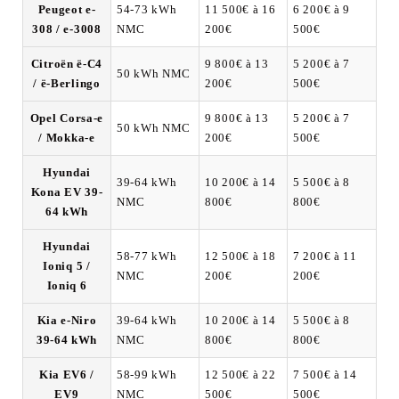
Peugeot e-
54-73 kWh
11 500€ à 16
6 200€ à 9
308 / e-3008
NMC
200€
500€
Citroën ë-C4
9 800€ à 13
5 200€ à 7
50 kWh NMC
/ ë-Berlingo
200€
500€
Opel Corsa-e
9 800€ à 13
5 200€ à 7
50 kWh NMC
/ Mokka-e
200€
500€
Hyundai
39-64 kWh
10 200€ à 14
5 500€ à 8
Kona EV 39-
NMC
800€
800€
64 kWh
Hyundai
58-77 kWh
12 500€ à 18
7 200€ à 11
Ioniq 5 /
NMC
200€
200€
Ioniq 6
Kia e-Niro
39-64 kWh
10 200€ à 14
5 500€ à 8
39-64 kWh
NMC
800€
800€
Kia EV6 /
58-99 kWh
12 500€ à 22
7 500€ à 14
EV9
NMC
500€
500€