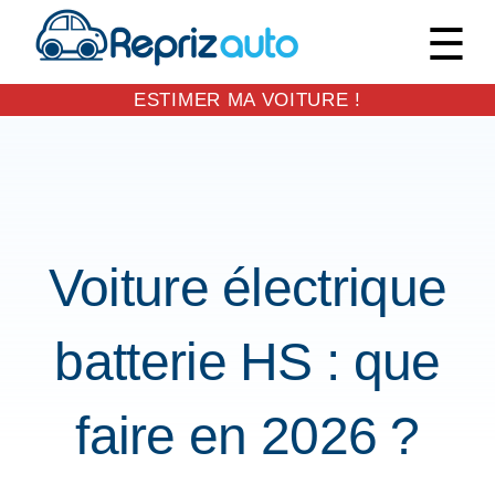
M
ESTIMER MA VOITURE !
Skip
to
EXPAND
content
DROPDO
Voiture électrique
batterie HS : que
faire en 2026 ?