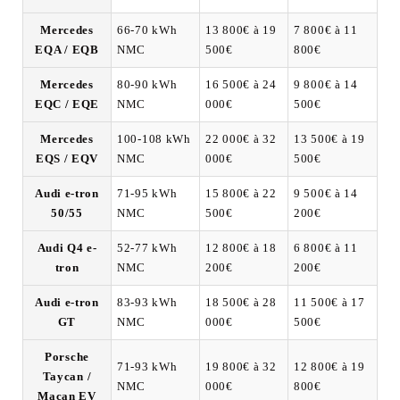
Mercedes
66-70 kWh
13 800€ à 19
7 800€ à 11
EQA / EQB
NMC
500€
800€
Mercedes
80-90 kWh
16 500€ à 24
9 800€ à 14
EQC / EQE
NMC
000€
500€
Mercedes
100-108 kWh
22 000€ à 32
13 500€ à 19
EQS / EQV
NMC
000€
500€
Audi e-tron
71-95 kWh
15 800€ à 22
9 500€ à 14
50/55
NMC
500€
200€
Audi Q4 e-
52-77 kWh
12 800€ à 18
6 800€ à 11
tron
NMC
200€
200€
Audi e-tron
83-93 kWh
18 500€ à 28
11 500€ à 17
GT
NMC
000€
500€
Porsche
71-93 kWh
19 800€ à 32
12 800€ à 19
Taycan /
NMC
000€
800€
Macan EV