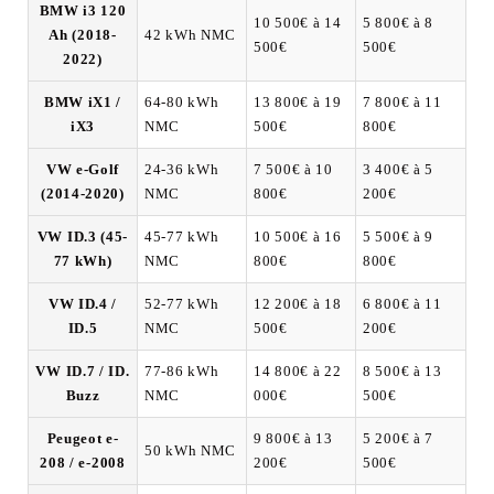
BMW i3 120
10 500€ à 14
5 800€ à 8
Ah (2018-
42 kWh NMC
500€
500€
2022)
BMW iX1 /
64-80 kWh
13 800€ à 19
7 800€ à 11
iX3
NMC
500€
800€
VW e-Golf
24-36 kWh
7 500€ à 10
3 400€ à 5
(2014-2020)
NMC
800€
200€
VW ID.3 (45-
45-77 kWh
10 500€ à 16
5 500€ à 9
77 kWh)
NMC
800€
800€
VW ID.4 /
52-77 kWh
12 200€ à 18
6 800€ à 11
ID.5
NMC
500€
200€
VW ID.7 / ID.
77-86 kWh
14 800€ à 22
8 500€ à 13
Buzz
NMC
000€
500€
Peugeot e-
9 800€ à 13
5 200€ à 7
50 kWh NMC
208 / e-2008
200€
500€