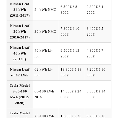
Nissan Leaf
6 500€ à 8
2 800€ à 4
24 kWh
24 kWh NMC
800€
200€
(2011-2017)
Nissan Leaf
7 800€ à 10
3 400€ à 5
30 kWh
30 kWh NMC
500€
200€
(2016-2017)
Nissan Leaf
40 kWh Li-
9 500€ à 13
4 800€ à 7
40 kWh
ion
200€
200€
(2018+)
Nissan Leaf
62 kWh Li-
13 800€ à 18
7 200€ à 10
e+ 62 kWh
ion
500€
500€
Tesla Model
S 60-100
60-100 kWh
14 500€ à 24
8 500€ à 14
kWh (2012-
NCA
000€
800€
2020)
Tesla Model
75-100 kWh
16 800€ à 26
9 200€ à 16