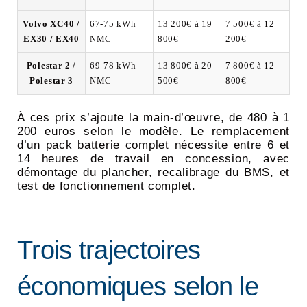
Volvo XC40 /
67-75 kWh
13 200€ à 19
7 500€ à 12
EX30 / EX40
NMC
800€
200€
Polestar 2 /
69-78 kWh
13 800€ à 20
7 800€ à 12
Polestar 3
NMC
500€
800€
À ces prix s’ajoute la main-d’œuvre, de 480 à 1
200 euros selon le modèle. Le remplacement
d’un pack batterie complet nécessite entre 6 et
14 heures de travail en concession, avec
démontage du plancher, recalibrage du BMS, et
test de fonctionnement complet.
Trois trajectoires
économiques selon le