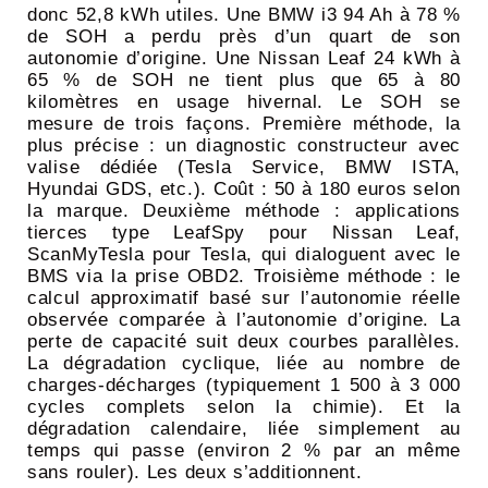
donc 52,8 kWh utiles. Une BMW i3 94 Ah à 78 %
de SOH a perdu près d’un quart de son
autonomie d’origine. Une Nissan Leaf 24 kWh à
65 % de SOH ne tient plus que 65 à 80
kilomètres en usage hivernal. Le SOH se
mesure de trois façons. Première méthode, la
plus précise : un diagnostic constructeur avec
valise dédiée (Tesla Service, BMW ISTA,
Hyundai GDS, etc.). Coût : 50 à 180 euros selon
la marque. Deuxième méthode : applications
tierces type LeafSpy pour Nissan Leaf,
ScanMyTesla pour Tesla, qui dialoguent avec le
BMS via la prise OBD2. Troisième méthode : le
calcul approximatif basé sur l’autonomie réelle
observée comparée à l’autonomie d’origine. La
perte de capacité suit deux courbes parallèles.
La dégradation cyclique, liée au nombre de
charges-décharges (typiquement 1 500 à 3 000
cycles complets selon la chimie). Et la
dégradation calendaire, liée simplement au
temps qui passe (environ 2 % par an même
sans rouler). Les deux s’additionnent.