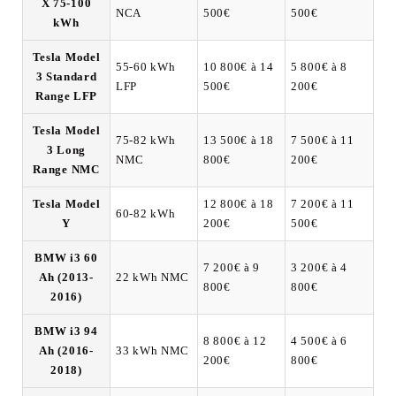
X 75-100
NCA
500€
500€
kWh
Tesla Model
55-60 kWh
10 800€ à 14
5 800€ à 8
3 Standard
LFP
500€
200€
Range LFP
Tesla Model
75-82 kWh
13 500€ à 18
7 500€ à 11
3 Long
NMC
800€
200€
Range NMC
Tesla Model
12 800€ à 18
7 200€ à 11
60-82 kWh
Y
200€
500€
BMW i3 60
7 200€ à 9
3 200€ à 4
Ah (2013-
22 kWh NMC
800€
800€
2016)
BMW i3 94
8 800€ à 12
4 500€ à 6
Ah (2016-
33 kWh NMC
200€
800€
2018)