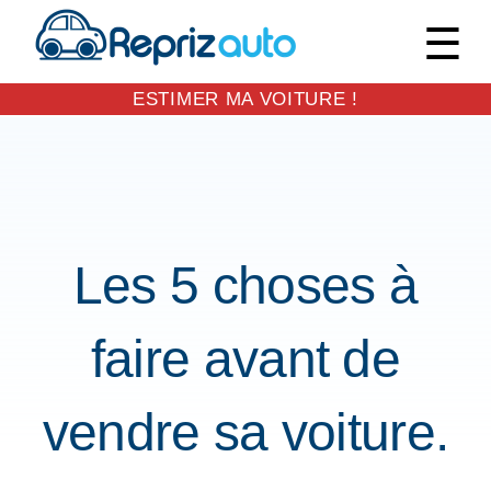
M
ESTIMER MA VOITURE !
Skip
to
EXPAND
content
DROPDO
Les 5 choses à
faire avant de
vendre sa voiture.