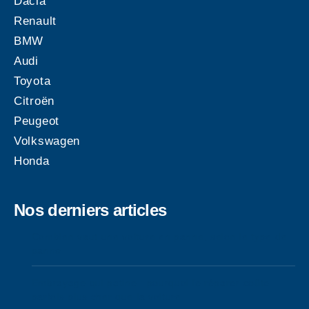
Dacia
Renault
BMW
Audi
Toyota
Citroën
Peugeot
Volkswagen
Honda
Nos derniers articles
Combien vaut une voiture en panne, selon le type de
panne
Embrayage qui patine : pourquoi le réparer coûte
parfois plus cher que la voiture