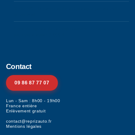
Turbo HS : la panne qui n’est presque jamais celle
qu’on croit
Fuite de liquide de refroidissement : l’enquête qui
peut vous éviter 2 000 €
Contact
09 86 87 77 07
Lun - Sam : 8h00 - 19h00
France entière
Enlèvement gratuit
contact@reprizauto.fr
Mentions légales